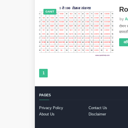
Ro
GANIT
by
A
रोमन 
वापर
अध
1
PAGES
Privacy Policy
Contact Us
About Us
Disclaimer