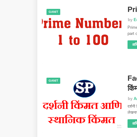
Pr
GANIT
by
E
Prim
part
अध
Fa
GANIT
किं
by
A
दर्श
लेखन
अध