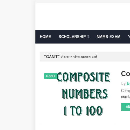
HOME
SCHOLARSHIP
NMMS EXAM
GANIT
लेबलसह पोस्ट दाखवत आहे
Co
GANIT
by
E
Comp
numb
अध