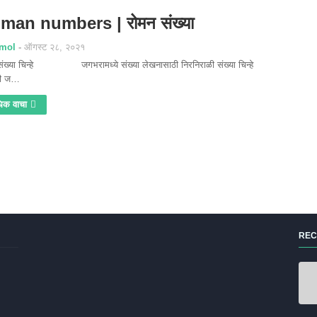
man numbers | रोमन संख्या
mol
ऑगस्ट २८, २०२१
संख्या चिन्हे जगभरामध्ये संख्या लेखनासाठी निरनिराळी संख्या चिन्हे
ली ज…
िक वाचा
REC