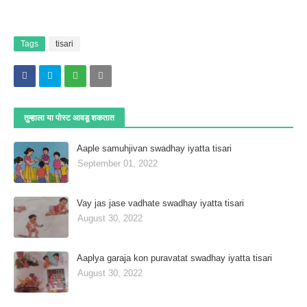
Tags
tisari
तुम्‍हाला या पोस्‍ट आवडू शकतात
Aaple samuhjivan swadhay iyatta tisari
September 01, 2022
Vay jas jase vadhate swadhay iyatta tisari
August 30, 2022
Aaplya garaja kon puravatat swadhay iyatta tisari
August 30, 2022