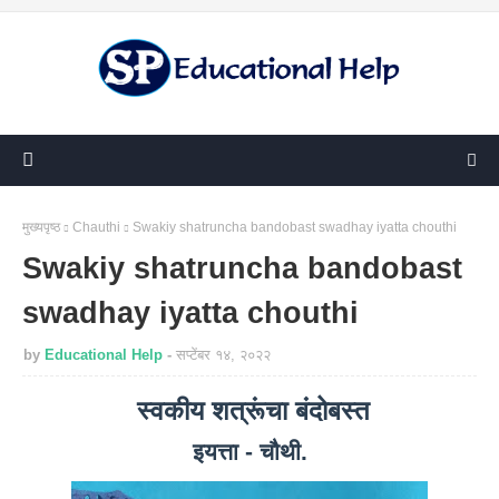
मुख्यपृष्ठ
Chauthi
Swakiy shatruncha bandobast swadhay iyatta chouthi
Swakiy shatruncha bandobast
swadhay iyatta chouthi
by
Educational Help
सप्टेंबर १४, २०२२
स्वकीय शत्रूंचा बंदोबस्त
इयत्ता - चौथी.