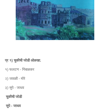
प्र १) चुकीची जोडी ओळखा.
१) फलटण - निंबाळकर
२) जावळी - मोरे
३) सुपे - जाधव
चुकीची जोडी
सुपे - जाधव