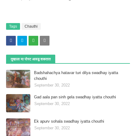
Tags
Chauthi
तुम्‍हाला या पोस्‍ट आवडू शकतात
Badshahachya hatavar turi dilya swadhay iyatta
chouthi
September 30, 2022
Gad aala pan sinh gela swadhay iyatta chouthi
September 30, 2022
Ek apurv sohala swadhay iyatta chouthi
September 30, 2022